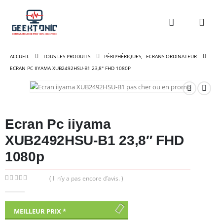
ACCUEIL
TOUS LES PRODUITS
PÉRIPHÉRIQUES
,
ECRANS ORDINATEUR
ECRAN PC IIYAMA XUB2492HSU-B1 23,8″ FHD 1080P
Ecran Pc iiyama
XUB2492HSU-B1 23,8″ FHD
1080p
( Il n’y a pas encore d’avis. )
0
out of 5
MEILLEUR PRIX *