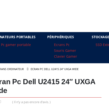
NATEURS PORTABLES
PÉRIPHÉRIQUES
STOCKAG
Pc gamer portable
Ecrans Pc
SSD Ext
Souris Gamer
Clavier Gamer
RANS ORDINATEUR
ECRAN PC DELL U2415 24″ UXGA WIDE
ran Pc Dell U2415 24″ UXGA
de
( Il n’y a pas encore d’avis. )
of 5