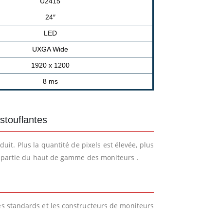
U2415
24″
LED
UXGA Wide
1920 x 1200
8 ms
stouflantes
uit. Plus la quantité de pixels est élevée, plus
it partie du haut de gamme des moniteurs .
es standards et les constructeurs de moniteurs