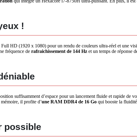
ration
qui intègre un Hexacore i7-8750H ultra-puissant. En plus, il es
yeux !
 Full HD (1920 x 1080) pour un rendu de couleurs ultra-réel et une vis
une fréquence de
rafraichissement de 144 Hz
et un temps de réponse d
ndéniable
sition suffisamment d’espace pour un lancement fluide et rapide de 
mémoire, il profite d’
une RAM DDR4 de 16 Go
qui booste la fluidité
r possible