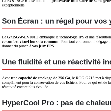
La ROG SCAR 2 se dote d’un
processeur Intel Core de 8ème géné
exceptionnelle.
Son Écran : un régal pour vos 
Le
G715GW-EV001T
embarque la technologie IPS et une résolution
ce
confort visuel hors du commun
. Pour tout couronner, il dégage 
donner du punch à
vos jeux FPS
.
Une fluidité et une réactivité i
Avec
une capacité de stockage de 256 Go
, le ROG G715 met à dispo
complément pour la conservation de vos fichiers. Pour ce qui est de la 
réactivité encore plus évoluée.
HyperCool Pro : pas de chaleu