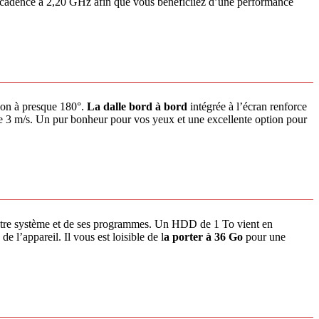
t cadencé à 2,20 GHz afin que vous bénéficiiez d’une performance
ion à presque 180°.
La dalle bord à bord
intégrée à l’écran renforce
e 3 m/s. Un pur bonheur pour vos yeux et une excellente option pour
votre système et de ses programmes. Un HDD de 1 To vient en
 de l’appareil. Il vous est loisible de l
a porter à 36 Go
pour une